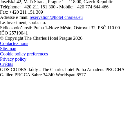
Josefská 42
,
Malá Strana
,
Prague 1 – 118 00
,
Czech Republic
Téléphone: +420 211 151 300 - Mobile: +420 774 644 466
Fax: +420 211 151 309
Adresse e-mail:
reservation@hotel-charles.eu
Le-Investment, spol.s r.o.
Sídlo společnosti: Praha 1-Nové Město, Ostrovní 32, PSČ 110 00
IČO 25719041
© Copyright The Charles Hotel Prague 2026
Contactez nous
Site-map
Cookie policy preferences
Privacy policy
Crédits
GDS CODES: kódy - The Charles hotel Praha Amadeus PRGCHA
Galileo PRGCA Sabre 34240 Worldspan 8577